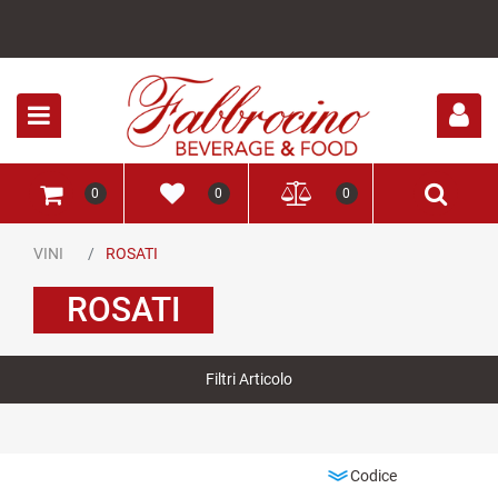
Open
0
0
0
VINI
ROSATI
ROSATI
Filtri Articolo