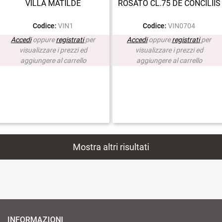
VILLA MATILDE
ROSATO CL.75 DE CONCILIIS
Codice:
VIN1
Codice:
VIN0704
Accedi
oppure
registrati
per
Accedi
oppure
registrati
per
visualizzare i prezzi ed
visualizzare i prezzi ed
aggiungere al carrello
aggiungere al carrello
Mostra altri risultati
INFORMAZIONI