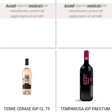
Accedi
oppure
registrati
per
Accedi
oppure
registrati
per
visualizzare i prezzi ed
visualizzare i prezzi ed
aggiungere al carrello
aggiungere al carrello
TERRE CERASE IGP CL.75
TEMPAROSA IGP PAESTUM