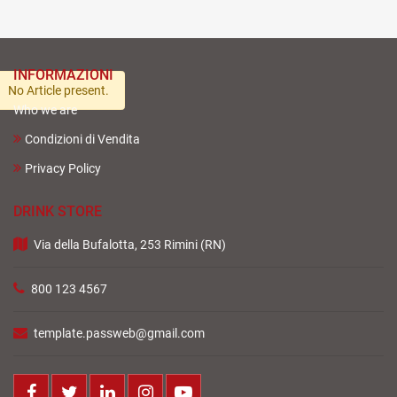
INFORMAZIONI
No Article present.
Who we are
Condizioni di Vendita
Privacy Policy
DRINK STORE
Via della Bufalotta, 253 Rimini (RN)
800 123 4567
template.passweb@gmail.com
Facebook
Twitter
LinkedIn
Instagram
Youtube