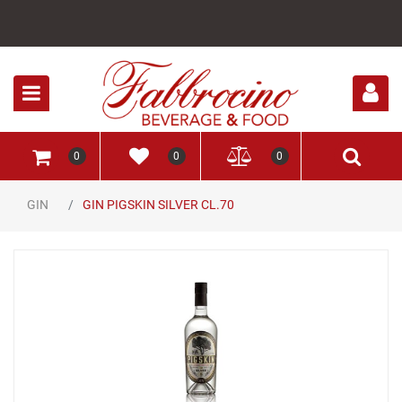
Open
0
0
0
GIN
GIN PIGSKIN SILVER CL.70