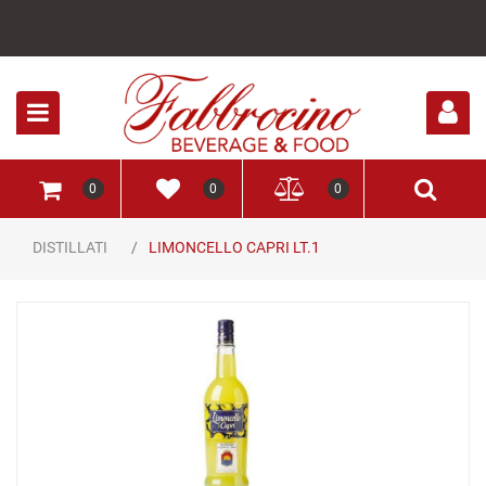
Open
0
0
0
DISTILLATI
LIMONCELLO CAPRI LT.1