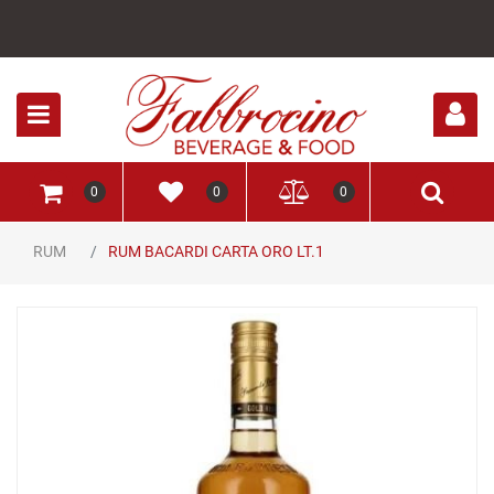
Open
0
0
0
RUM
RUM BACARDI CARTA ORO LT.1