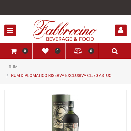
Open
0
0
0
RUM
RUM DIPLOMATICO RISERVA EXCLUSIVA CL.70 ASTUC.