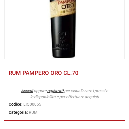
RUM PAMPERO ORO CL.70
Accedi
oppure
registrati
per visualizzare i prezzi e
le disponibilità e per effettuare acquisti
Codice:
LIQ00055
Categoria:
RUM