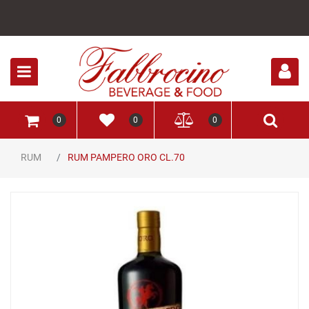
Open
0
0
0
RUM
RUM PAMPERO ORO CL.70