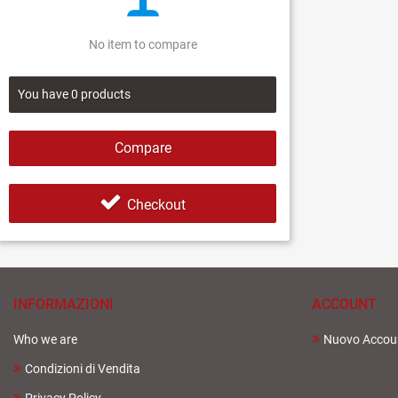
No item to compare
You have
0
products
Compare
Checkout
INFORMAZIONI
ACCOUNT
Who we are
Nuovo Accou
Condizioni di Vendita