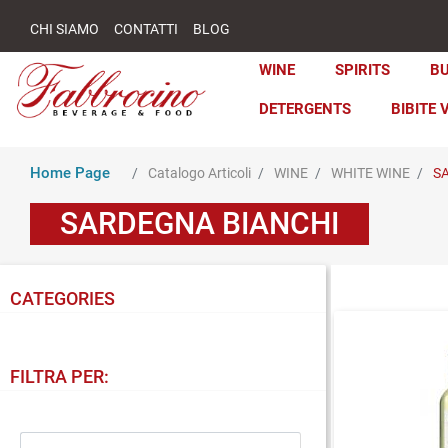
CHI SIAMO
CONTATTI
BLOG
WINE
SPIRITS
B
DETERGENTS
BIBITE 
Home Page
Catalogo Articoli
WINE
WHITE WINE
S
SARDEGNA BIANCHI
CATEGORIES
FILTRA PER: