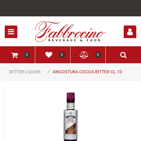
Open
0
0
0
BITTER LIQUOR
ANGOSTURA COCOA BITTER CL.10