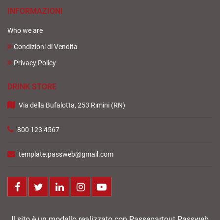
INFORMAZIONI
Who we are
Condizioni di Vendita
Privacy Policy
DRINK STORE
Via della Bufalotta, 253 Rimini (RN)
800 123 4567
template.passweb@gmail.com
Facebook
Twitter
LinkedIn
Instagram
Youtube
Il sito è un modello realizzato con Passepartout Passweb