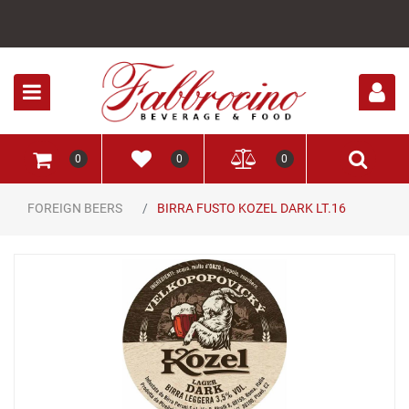
Open
0
0
0
FOREIGN BEERS
BIRRA FUSTO KOZEL DARK LT.16