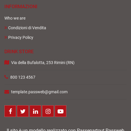
INFORMAZIONI
Who we are
Condizioni di Vendita
Privacy Policy
DRINK STORE
Via della Bufalotta, 253 Rimini (RN)
800 123 4567
template.passweb@gmail.com
Facebook
Twitter
LinkedIn
Instagram
Youtube
Il sito è un modello realizzato con Passepartout Passweb