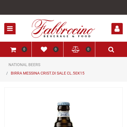
Open
0
0
0
NATIONAL BEERS
BIRRA MESSINA CRIST.DI SALE CL.50X15