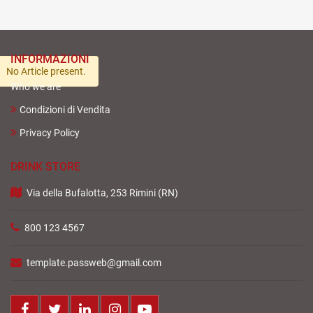
INFORMAZIONI
No Article present.
Who we are
Condizioni di Vendita
Privacy Policy
DRINK STORE
Via della Bufalotta, 253 Rimini (RN)
800 123 4567
template.passweb@gmail.com
Facebook
Twitter
LinkedIn
Instagram
Youtube