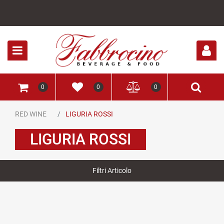
Open
0
0
0
RED WINE
LIGURIA ROSSI
LIGURIA ROSSI
Filtri Articolo