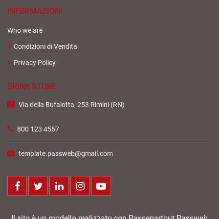
INFORMAZIONI
Who we are
Condizioni di Vendita
Privacy Policy
DRINK STORE
Via della Bufalotta, 253 Rimini (RN)
800 123 4567
template.passweb@gmail.com
Facebook
Twitter
LinkedIn
Instagram
Youtube
Il sito è un modello realizzato con Passepartout Passweb