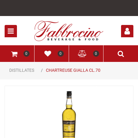
Open
0
0
0
DISTILLATES
CHARTREUSE GIALLA CL.70