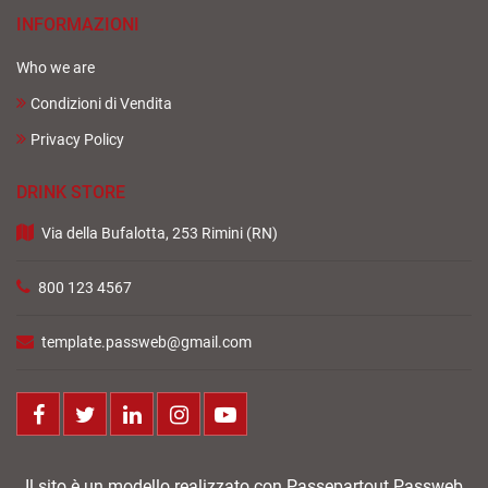
INFORMAZIONI
Who we are
Condizioni di Vendita
Privacy Policy
DRINK STORE
Via della Bufalotta, 253 Rimini (RN)
800 123 4567
template.passweb@gmail.com
Facebook
Twitter
LinkedIn
Instagram
Youtube
Il sito è un modello realizzato con Passepartout Passweb