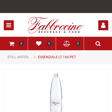
Open
0
0
0
STILL WATER
ESSENZIALE LT.1X6 PET