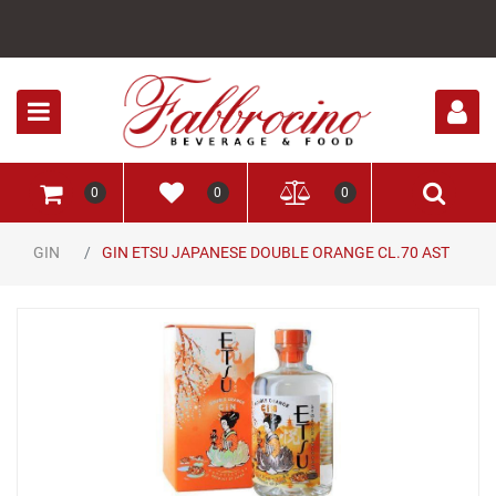
Open
0
0
0
GIN
GIN ETSU JAPANESE DOUBLE ORANGE CL.70 AST