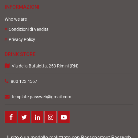
INFORMAZIONI
Who we are
Condizioni di Vendita
Privacy Policy
DRINK STORE
Via della Bufalotta, 253 Rimini (RN)
800 123 4567
template.passweb@gmail.com
Facebook
Twitter
LinkedIn
Instagram
Youtube
Il sito è un modello realizzato con Passepartout Passweb