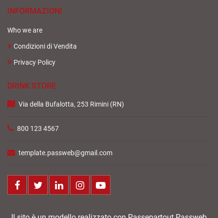
INFORMAZIONI
Who we are
Condizioni di Vendita
Privacy Policy
DRINK STORE
Via della Bufalotta, 253 Rimini (RN)
800 123 4567
template.passweb@gmail.com
Facebook
Twitter
LinkedIn
Instagram
Youtube
Il sito è un modello realizzato con Passepartout Passweb