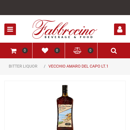
Open
0
0
0
BITTER LIQUOR
VECCHIO AMARO DEL CAPO LT.1