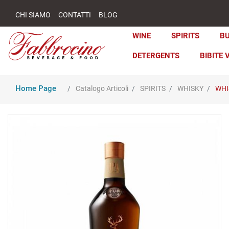
CHI SIAMO
CONTATTI
BLOG
WINE
SPIRITS
B
DETERGENTS
BIBITE 
Home Page
Catalogo Articoli
SPIRITS
WHISKY
WHI