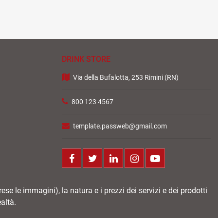
DRINK STORE
Via della Bufalotta, 253 Rimini (RN)
800 123 4567
template.passweb@gmail.com
Facebook
Twitter
LinkedIn
Instagram
Youtube
e le immagini), la natura e i prezzi dei servizi e dei prodotti
altà.