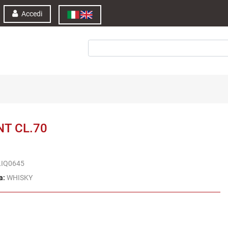
Accedi
NT CL.70
LIQ0645
a:
WHISKY