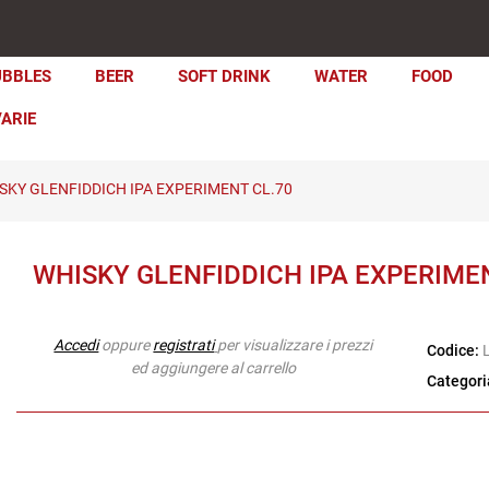
UBBLES
BEER
SOFT DRINK
WATER
FOOD
VARIE
SKY GLENFIDDICH IPA EXPERIMENT CL.70
WHISKY GLENFIDDICH IPA EXPERIME
Accedi
oppure
registrati
per visualizzare i prezzi
Codice:
ed aggiungere al carrello
Categori