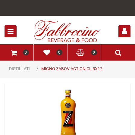
Open
0
0
0
DISTILLATI
MIGNO ZABOV ACTION CL 5X12